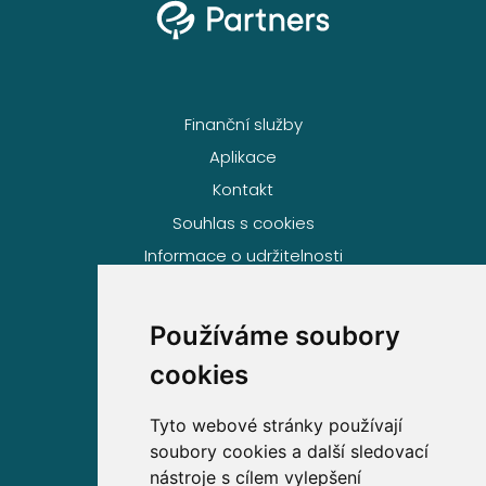
Finanční služby
Aplikace
Kontakt
Souhlas s cookies
Informace o udržitelnosti
Používáme soubory
Volejte zdarma na
cookies
800 63 63 63
Tyto webové stránky používají
soubory cookies a další sledovací
Sídlo společnosti
nástroje s cílem vylepšení