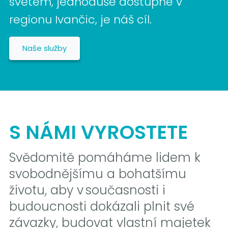
světem, jednoduše dostupné v
regionu Ivančic, je náš cíl.
Naše služby
S NÁMI VYROSTETE
Svědomitě pomáháme lidem k
svobodnějšímu a bohatšímu
životu, aby v současnosti i
budoucnosti dokázali plnit své
závazky, budovat vlastní majetek