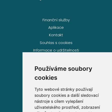
Finanční služby
Aplikace
Kontakt
Souhlas s cookies
Informace o udržitelnosti
Používáme soubory
Volejte zdarma na
cookies
800 63 63 63
Tyto webové stránky používají
soubory cookies a další sledovací
Sídlo společnosti
nástroje s cílem vylepšení
uživatelského prostředí, zobrazení
Partners Financial Services, a.s.